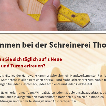
ommen bei der Schreinerei Th
n Sie sich täglich auf's Neue
 und Türen erfreuen?
nd als Mitglied der Handwerkskammer Schwaben ein Handwerksmeister-Fachbet
re Kompetenz in allen Bereichen der Bau- und Möbelschreinerei zum Wohle u
sungen für jeden Geschmack, jedes Ambiente und jeden Geldbeutel.
Sie ein erfahrenes Team. Wir realisieren jeden Möbelwunsch, zuverlässig, p
bel auch in ausgefallenen Materialkombinationen bis hin zu funktionalen
htungen sind wir Ihr leistungsstarker Ansprechpartner.